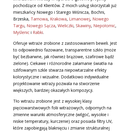
pochodzące od Klientów. Z moich usług skorzystali już
mieszkańcy Nowego i Starego Wiśnicza, Bochni,
Brzeska,
Tarnowa
,
Krakowa
,
Limanowej
,
Nowego
Targu
,
Nowego Sącza
,
Wieliczki
,
Skawiny
,
Niepołomic
,
Myślenic
i
Rabki
.
Oferuje witraże zrobione z zastosowaniem beweli. Jest
to odpowiednio fazowane, transparentne szkło (może
być bezbarwne, jak również brązowe, szafirowe bądź
zielone). Ciekawe i różnorodne załamanie światła na
szlifowanym szkle stwarza niepowtarzalne efekty
kolorystyczne i wizualne. Dodatkowo indywidualne
projektowanie witraży pozwala na stworzenie
większych, bardziej okazałych kompozycji.
Tło witrażu zrobione jest z wysokiej klasy
pięciowarstwowych folii witrażowych, odpornych na
zmienne warunki atmosferyczne (wilgoć, wysokie i
niskie temperatury, kurczenie) oraz posiada filtry UV,
które zapobiegają blaknięciu i zmianie strukturalnej