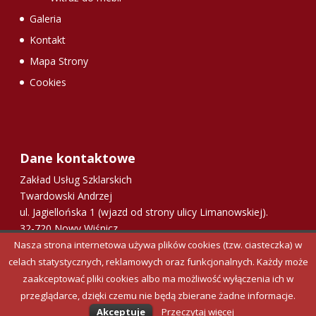
Galeria
Kontakt
Mapa Strony
Cookies
Dane kontaktowe
Zakład Usług Szklarskich
Twardowski Andrzej
ul. Jagiellońska 1 (wjazd od strony ulicy Limanowskiej).
32-720 Nowy Wiśnicz
Nasza strona internetowa używa plików cookies (tzw. ciasteczka) w
tel:
607-347-755
celach statystycznych, reklamowych oraz funkcjonalnych. Każdy może
zaakceptować pliki cookies albo ma możliwość wyłączenia ich w
Wizytówka w Google
przeglądarce, dzięki czemu nie będą zbierane żadne informacje.
Akceptuje
Przeczytaj więcej